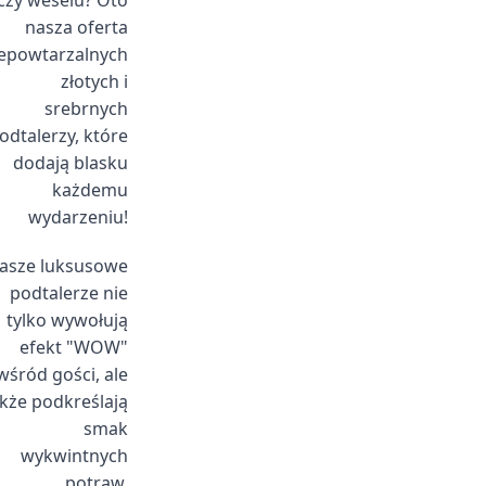
czy weselu? Oto
nasza oferta
epowtarzalnych
złotych i
srebrnych
odtalerzy, które
dodają blasku
każdemu
wydarzeniu!
asze luksusowe
podtalerze nie
tylko wywołują
efekt "WOW"
wśród gości, ale
kże podkreślają
smak
wykwintnych
potraw.