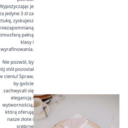
Wypożyczając je
za jedyne 3 zł za
ztukę, zyskujesz
niezapomnianą
atmosferę pełną
klasy i
wyrafinowania.
Nie pozwól, by
ój stół pozostał
w cieniu! Spraw,
by goście
zachwycali się
elegancją i
wytwornością,
którą oferują
nasze złote i
srebrne