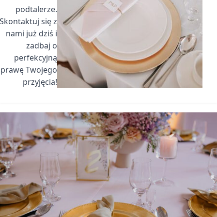
podtalerze.
Skontaktuj się z
nami już dziś i
zadbaj o
perfekcyjną
oprawę Twojego
przyjęcia!