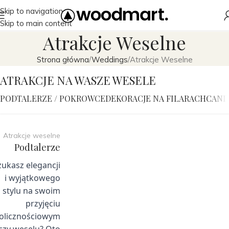
Skip to navigation
Skip to main content
Atrakcje Weselne
Strona główna
Weddings
Atrakcje Weselne
ATRAKCJE NA WASZE WESELE
PODTALERZE / POKROWCE
DEKORACJE NA FILARACH
CAND
Atrakcje weselne
Podtalerze
zukasz elegancji
i wyjątkowego
stylu na swoim
przyjęciu
olicznościowym