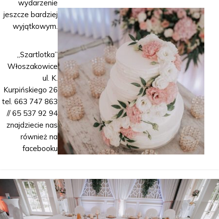
wydarzenie
jeszcze bardziej
wyjątkowym.
„Szartlotka”
Włoszakowice
ul. K.
Kurpińskiego 26
tel. 663 747 863
// 65 537 92 94
znajdziecie nas
również na
facebooku