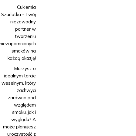
Cukiernia
Szarlotka - Twój
niezawodny
partner w
tworzeniu
niezapomnianych
smaków na
każdą okazję!
Marzysz o
idealnym torcie
weselnym, który
zachwyci
zarówno pod
względem
smaku, jak i
wyglądu? A
może planujesz
uroczystość z